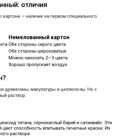
нный: отличия
о картона — наличие на первом специального
Немелованный картон
вета
Обе стороны серого цвета
Обе стороны шероховатые
Можно наносить 2—3 цвета
Хорошо пропускает воздух
н?
тки древесины, макулатуры и целлюлозы. Но с
ый раствор.
диоксид титана, сернокислый барий и сатинвайс. Эти
й цвет способность впитывать печатные краски. Их
ого раствора.