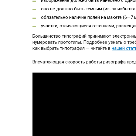
изображение должно быть нанесено с одно
оно не должно быть темным (из-за избытка 
обязательно наличие полей на макете (6—7 м
участки, отличающиеся оттенками, размещаю
Большинство типографий принимают электронны
нумеровать прототипы. Подробнее узнать о тре
как выбрать типография — читайте в
нашей стат
Впечатляющая скорость работы ризографа прод