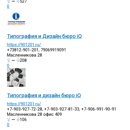
—
527
0
Типография и Дизайн бюро iQ
https://901201.ru/
+73812-901-201, 79069919091
Масленникова 28
—
208
0
Типография и дизайн бюро iQ
https://901201.ru/
+7-903-927-72-28, +7-903-927-81-33, +7-906-991-90-91
Масленникова 28 офис 409
—
106
0