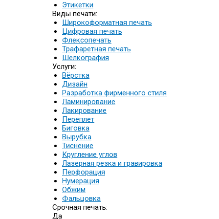
Этикетки
Виды печати:
Широкоформатная печать
Цифровая печать
Флексопечать
Трафаретная печать
Шелкография
Услуги:
Вёрстка
Дизайн
Разработка фирменного стиля
Ламинирование
Лакирование
Переплет
Биговка
Вырубка
Тиснение
Кругление углов
Лазерная резка и гравировка
Перфорация
Нумерация
Обжим
Фальцовка
Срочная печать:
Да