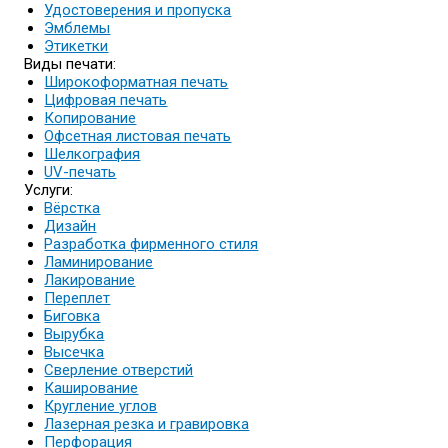
Удостоверения и пропуска
Эмблемы
Этикетки
Виды печати:
Широкоформатная печать
Цифровая печать
Копирование
Офсетная листовая печать
Шелкография
UV-печать
Услуги:
Вёрстка
Дизайн
Разработка фирменного стиля
Ламинирование
Лакирование
Переплет
Биговка
Вырубка
Высечка
Сверление отверстий
Каширование
Кругление углов
Лазерная резка и гравировка
Перфорация