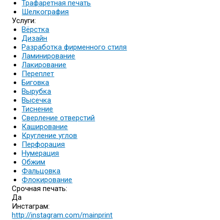
Трафаретная печать
Шелкография
Услуги:
Вёрстка
Дизайн
Разработка фирменного стиля
Ламинирование
Лакирование
Переплет
Биговка
Вырубка
Высечка
Тиснение
Сверление отверстий
Каширование
Кругление углов
Перфорация
Нумерация
Обжим
Фальцовка
Флокирование
Срочная печать:
Да
Инстаграм:
http://instagram.com/mainprint