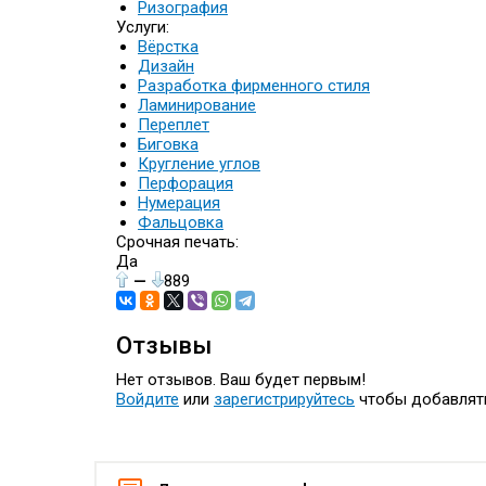
Ризография
Услуги:
Вёрстка
Дизайн
Разработка фирменного стиля
Ламинирование
Переплет
Биговка
Кругление углов
Перфорация
Нумерация
Фальцовка
Срочная печать:
Да
—
889
Отзывы
Нет отзывов. Ваш будет первым!
Войдите
или
зарегистрируйтесь
чтобы добавлят