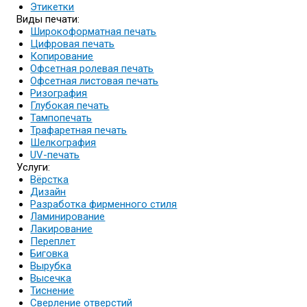
Этикетки
Виды печати:
Широкоформатная печать
Цифровая печать
Копирование
Офсетная ролевая печать
Офсетная листовая печать
Ризография
Глубокая печать
Тампопечать
Трафаретная печать
Шелкография
UV-печать
Услуги:
Вёрстка
Дизайн
Разработка фирменного стиля
Ламинирование
Лакирование
Переплет
Биговка
Вырубка
Высечка
Тиснение
Сверление отверстий