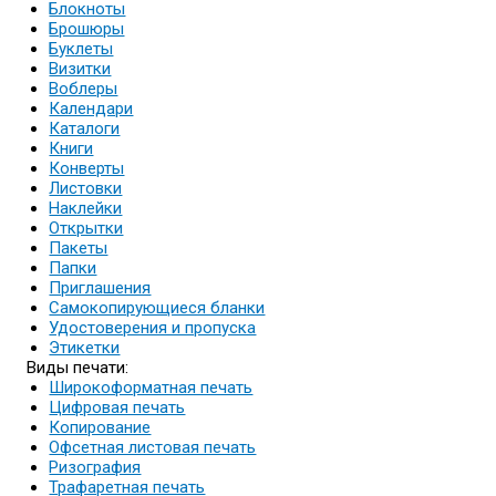
Блокноты
Брошюры
Буклеты
Визитки
Воблеры
Календари
Каталоги
Книги
Конверты
Листовки
Наклейки
Открытки
Пакеты
Папки
Приглашения
Самокопирующиеся бланки
Удостоверения и пропуска
Этикетки
Виды печати:
Широкоформатная печать
Цифровая печать
Копирование
Офсетная листовая печать
Ризография
Трафаретная печать