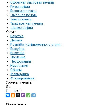
Офсетная листовая печать
Ризография
Высокая печать
Глубокая печать
Тампопечать
Трафаретная печать
Шелкография
Услуги:
Вёрстка
Дизайн
Разработка фирменного стиля
Вырубка
Высечка
Тиснение
Перфорация
Нумерация
Обжим
Фальцовка
Флокирование
Срочная печать:
Да
—
970
Отзывы