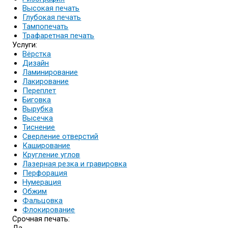
Высокая печать
Глубокая печать
Тампопечать
Трафаретная печать
Услуги:
Вёрстка
Дизайн
Ламинирование
Лакирование
Переплет
Биговка
Вырубка
Высечка
Тиснение
Сверление отверстий
Каширование
Кругление углов
Лазерная резка и гравировка
Перфорация
Нумерация
Обжим
Фальцовка
Флокирование
Срочная печать: