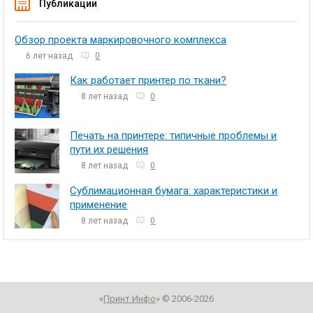
Публикации
Обзор проекта маркировочного комплекса
6 лет назад
0
Как работает принтер по ткани?
8 лет назад
0
Печать на принтере: типичные проблемы и
пути их решения
8 лет назад
0
Сублимационная бумага: характеристики и
применение
8 лет назад
0
«
Принт Инфо
» © 2006-2026