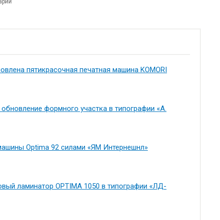
арии
новлена пятикрасочная печатная машина KOMORI
обновление формного участка в типографии «А.
машины Optima 92 силами «ЯМ Интернешнл»
овый ламинатор OPTIMA 1050 в типографии «ЛД-