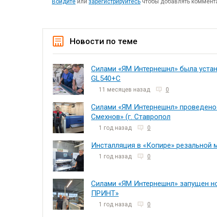
Войдите
или
зарегистрируйтесь
чтобы добавлять коммент
Новости по теме
Силами «ЯМ Интернешнл» была уста
GL540+С
11 месяцев назад
0
Силами «ЯМ Интернешнл» проведено 
Смехнов» (г. Ставропол
1 год назад
0
Инсталляция в «Копире» резальной 
1 год назад
0
Силами «ЯМ Интернешнл» запущен н
ПРИНТ»
1 год назад
0