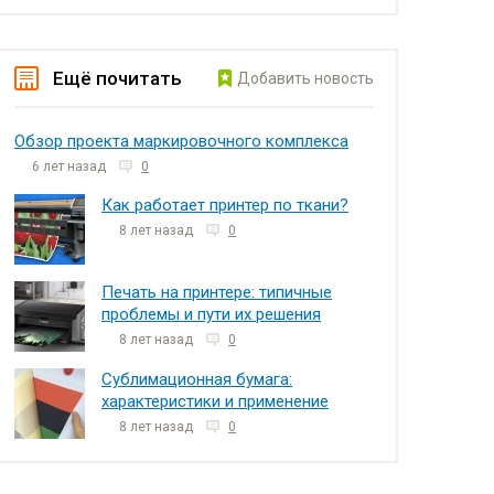
Ещё почитать
Добавить новость
Обзор проекта маркировочного комплекса
6 лет назад
0
Как работает принтер по ткани?
8 лет назад
0
Печать на принтере: типичные
проблемы и пути их решения
8 лет назад
0
Сублимационная бумага:
характеристики и применение
8 лет назад
0