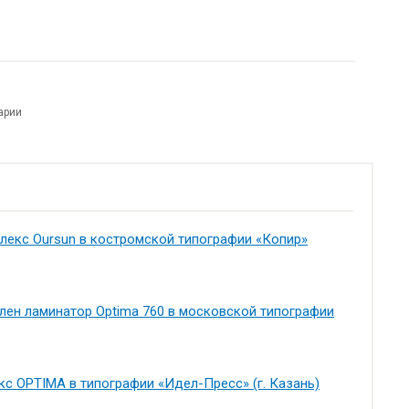
арии
екс Oursun в костромской типографии «Копир»
лен ламинатор Optima 760 в московской типографии
с OPTIMA в типографии «Идел-Пресс» (г. Казань)