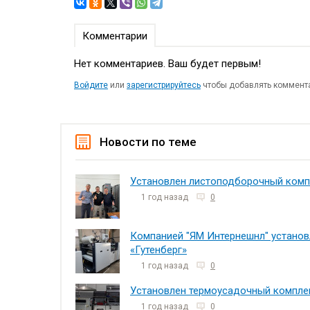
Комментарии
Нет комментариев. Ваш будет первым!
Войдите
или
зарегистрируйтесь
чтобы добавлять коммент
Новости по теме
Установлен листоподборочный компл
1 год назад
0
Компанией "ЯМ Интернешнл" установ
«Гутенберг»
1 год назад
0
Установлен термоусадочный комплек
1 год назад
0