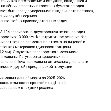
 таких как изготовление инструкций, вкладышей и
на лёгких офсетных и газетных бумагах за один
оляет быть всегда уверенными в надёжности поставок,
ации службы сервиса,
ешению любых производственных задач.
S 104 реализована двусторонняя печать за один
коростью 13 000 л/ч. Конструктивное решение без
чивает точное совмещение оттиска на лицевой и
е тонких материалов (диапазон толщины
0,2 мм). Отсутствие переворотного механизма
ой машины. Регулировка красочных зон
равления. Печатная машина оптимальна для печати
ников и другой периодической продукции.
ия машин данной марки за 2025–2026
вано, отличается простой и надёжной
азованием в текущих реалиях.