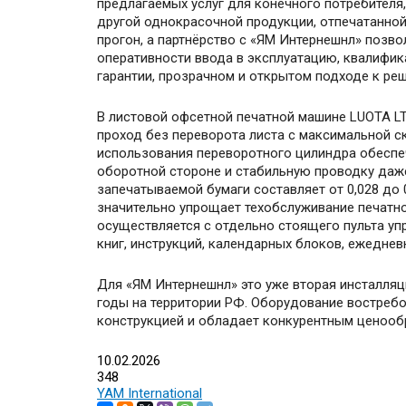
предлагаемых услуг для конечного потребителя,
другой однокрасочной продукции, отпечатанной 
прогон, а партнёрство с «ЯМ Интернешнл» позв
оперативности ввода в эксплуатацию, квалифик
гарантии, прозрачном и открытом подходе к р
В листовой офсетной печатной машине LUOTA LT
проход без переворота листа с максимальной с
использования переворотного цилиндра обеспе
оборотной стороне и стабильную проводку даж
запечатываемой бумаги составляет от 0,028 до 
значительно упрощает техобслуживание печатн
осуществляется с отдельно стоящего пульта уп
книг, инструкций, календарных блоков, ежеднев
Для «ЯМ Интернешнл» это уже вторая инсталляц
годы на территории РФ. Оборудование востребо
конструкцией и обладает конкурентным ценообр
10.02.2026
348
YAM International