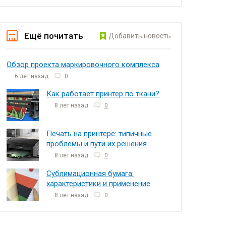
Ещё почитать
Добавить новость
Обзор проекта маркировочного комплекса
6 лет назад
0
Как работает принтер по ткани?
8 лет назад
0
Печать на принтере: типичные
проблемы и пути их решения
8 лет назад
0
Сублимационная бумага:
характеристики и применение
8 лет назад
0