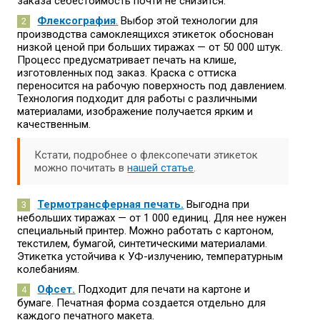
заказа себестоимость почти не снизится.
Флексография
.
Выбор этой технологии для
производства самоклеящихся этикеток обоснован
низкой ценой при больших тиражах — от 50 000 штук.
Процесс предусматривает печать на клише,
изготовленных под заказ. Краска с оттиска
переносится на рабочую поверхность под давлением.
Технология подходит для работы с различными
материалами, изображение получается ярким и
качественным.
Кстати, подробнее о флексопечати этикеток
можно почитать в
нашей статье
.
Термотрансферная печать.
Выгодна при
небольших тиражах — от 1 000 единиц. Для нее нужен
специальный принтер. Можно работать с картоном,
текстилем, бумагой, синтетическими материалами.
Этикетка устойчива к УФ-излучению, температурным
колебаниям.
Офсет.
Подходит для печати на картоне и
бумаге. Печатная форма создается отдельно для
каждого печатного макета.